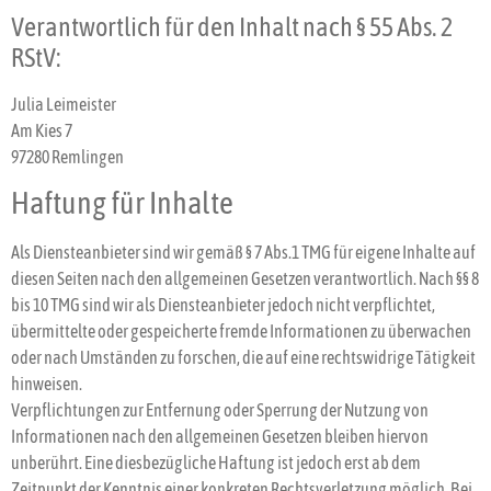
Verantwortlich für den Inhalt nach § 55 Abs. 2
RStV:
Julia Leimeister
Am Kies 7
97280 Remlingen
Haftung für Inhalte
Als Diensteanbieter sind wir gemäß § 7 Abs.1 TMG für eigene Inhalte auf
diesen Seiten nach den allgemeinen Gesetzen verantwortlich. Nach §§ 8
bis 10 TMG sind wir als Diensteanbieter jedoch nicht verpflichtet,
übermittelte oder gespeicherte fremde Informationen zu überwachen
oder nach Umständen zu forschen, die auf eine rechtswidrige Tätigkeit
hinweisen.
Verpflichtungen zur Entfernung oder Sperrung der Nutzung von
Informationen nach den allgemeinen Gesetzen bleiben hiervon
unberührt. Eine diesbezügliche Haftung ist jedoch erst ab dem
Zeitpunkt der Kenntnis einer konkreten Rechtsverletzung möglich. Bei