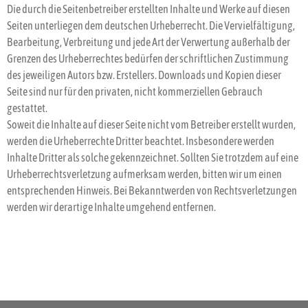
Die durch die Seitenbetreiber erstellten Inhalte und Werke auf diesen
Seiten unterliegen dem deutschen Urheberrecht. Die Vervielfältigung,
Bearbeitung, Verbreitung und jede Art der Verwertung außerhalb der
Grenzen des Urheberrechtes bedürfen der schriftlichen Zustimmung
des jeweiligen Autors bzw. Erstellers. Downloads und Kopien dieser
Seite sind nur für den privaten, nicht kommerziellen Gebrauch
gestattet.
Soweit die Inhalte auf dieser Seite nicht vom Betreiber erstellt wurden,
werden die Urheberrechte Dritter beachtet. Insbesondere werden
Inhalte Dritter als solche gekennzeichnet. Sollten Sie trotzdem auf eine
Urheberrechtsverletzung aufmerksam werden, bitten wir um einen
entsprechenden Hinweis. Bei Bekanntwerden von Rechtsverletzungen
werden wir derartige Inhalte umgehend entfernen.